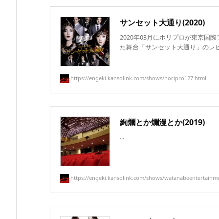
サンセット大通り(2020)
2020年03月にホリプロが東京国
た舞台「サンセット大通り」のレビュ
https://engeki.kansolink.com/shows/horipro127.html
絢爛とか爛漫とか(2019)
...
https://engeki.kansolink.com/shows/watanabeentertainmen