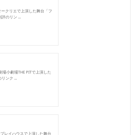
がシアタークリエで上演した舞台「フ
のリン ...
場小劇場THE PITで上演した
ク ...
術劇場プレイハウスで上演した舞台