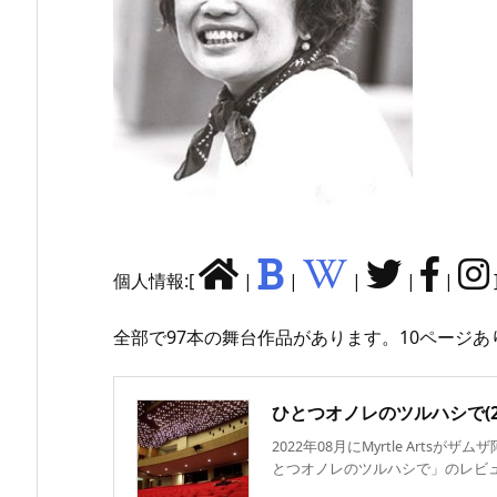
個人情報:[
|
|
|
|
|
全部で97本の舞台作品があります。10ページあ
ひとつオノレのツルハシで(20
2022年08月にMyrtle Arts
とつオノレのツルハシで」のレビュー／