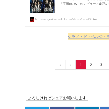
「宝塚BOYS」のレビュー／劇評のリ
https://engeki.kansolink.com/shows/cube25.html
シラノ・ド・ベルジュラッ
«
‹
1
2
3
よろしければシェアお願いします