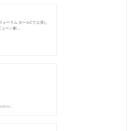
際フォーラム ホールCで上演し
ー／劇 ...
t8.ht...