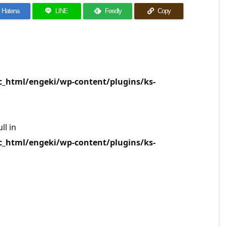
Hatena
LINE
Feedly
Copy
html/engeki/wp-content/plugins/ks-
ll in
html/engeki/wp-content/plugins/ks-