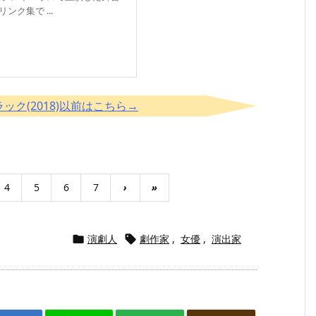
ンク集で ...
ク(2018)以前はこちら→
4
5
6
7
›
»
演劇人
劇作家
,
女優
,
演出家

