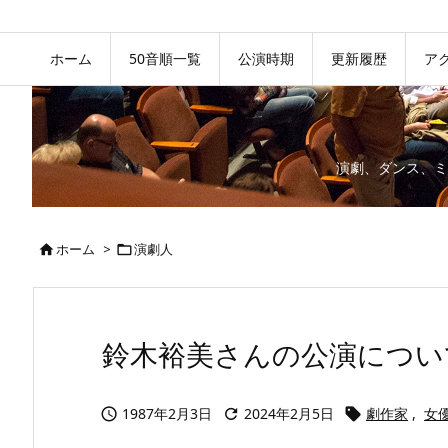
ホーム
50音順一覧
公演時期
更新履歴
ア
演劇、ダンス、ミ
ホーム
>
演劇人


鈴木裕美さんの公演につい
1987年2月3日
2024年2月5日
劇作家
,
女


