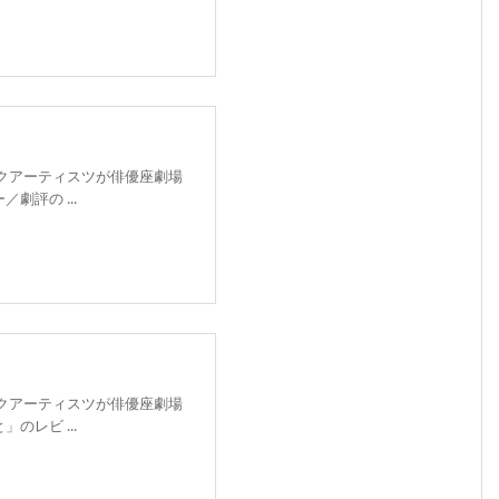
ックアーティスツが俳優座劇場
劇評の ...
ックアーティスツが俳優座劇場
のレビ ...