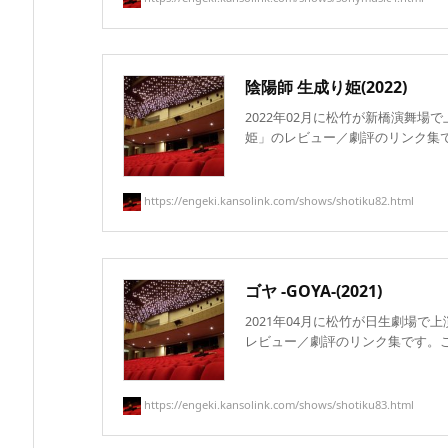
陰陽師 生成り姫(2022)
2022年02月に松竹が新橋演舞場
姫」のレビュー／劇評のリンク集です。
https://engeki.kansolink.com/shows/shotiku82.html
ゴヤ -GOYA-(2021)
2021年04月に松竹が日生劇場で上演
レビュー／劇評のリンク集です。この作
https://engeki.kansolink.com/shows/shotiku83.html