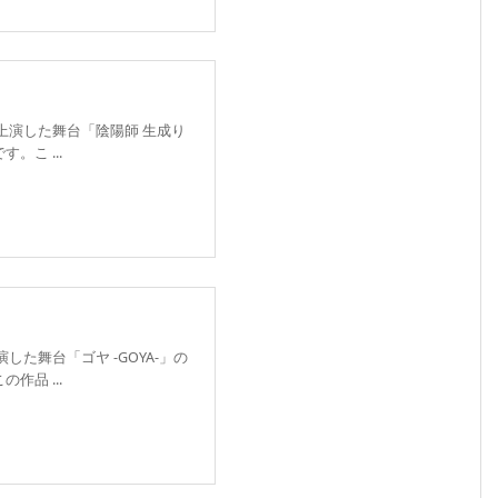
で上演した舞台「陰陽師 生成り
こ ...
した舞台「ゴヤ -GOYA-」の
品 ...