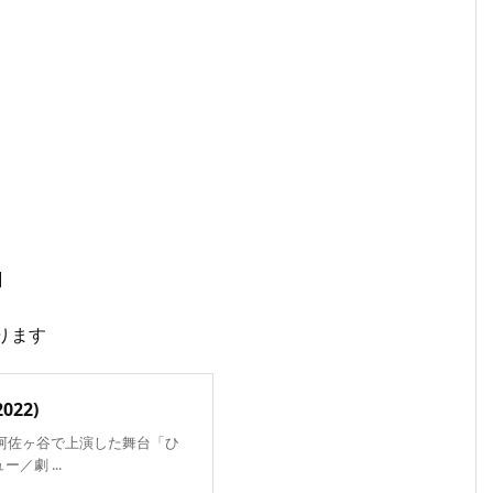
]
ります
22)
がザムザ阿佐ヶ谷で上演した舞台「ひ
劇 ...