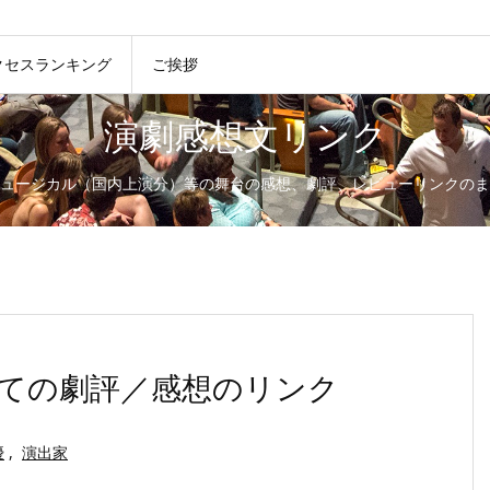
クセスランキング
ご挨拶
演劇感想文リンク
ュージカル（国内上演分）等の舞台の感想、劇評、レビューリンクのま
ての劇評／感想のリンク
優
,
演出家