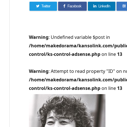
Twitter
Facebook
LinkedIn
B!
Warning
: Undefined variable $post in
/home/makedorama/kansolink.com/public_
control/ks-control-adsense.php
on line
13
Warning
: Attempt to read property "ID" on nu
/home/makedorama/kansolink.com/public_
control/ks-control-adsense.php
on line
13