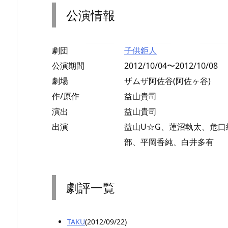
公演情報
劇団
子供鉅人
公演期間
2012/10/04〜2012/10/08
劇場
ザムザ阿佐谷(阿佐ヶ谷)
作/原作
益山貴司
演出
益山貴司
出演
益山U☆G、蓮沼執太、危
部、平岡香純、白井多有
劇評一覧
TAKU
(2012/09/22)