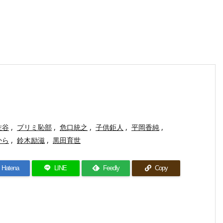
佐谷
,
プリミ恥部
,
危口統之
,
子供鉅人
,
平岡香純
,
から
,
鈴木励滋
,
黒田育世
Hatena
LINE
Feedly
Copy