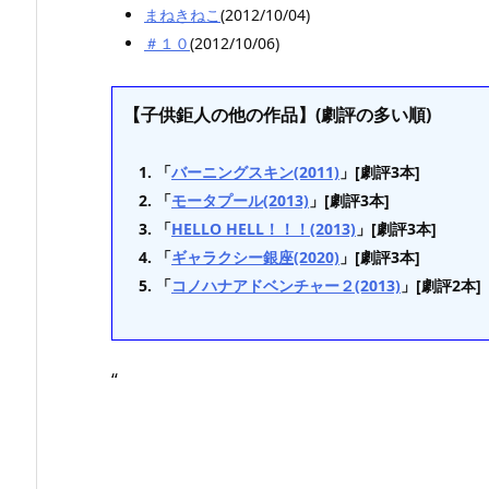
まねきねこ
(2012/10/04)
＃１０
(2012/10/06)
【子供鉅人の他の作品】(劇評の多い順)
「
バーニングスキン(2011)
」[劇評3本]
「
モータプール(2013)
」[劇評3本]
「
HELLO HELL！！！(2013)
」[劇評3本]
「
ギャラクシー銀座(2020)
」[劇評3本]
「
コノハナアドベンチャー２(2013)
」[劇評2本]
“