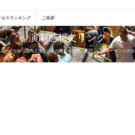
クセスランキング
ご挨拶
演劇感想文リンク
ュージカル（国内上演分）等の舞台の感想、劇評、レビューリンクのま