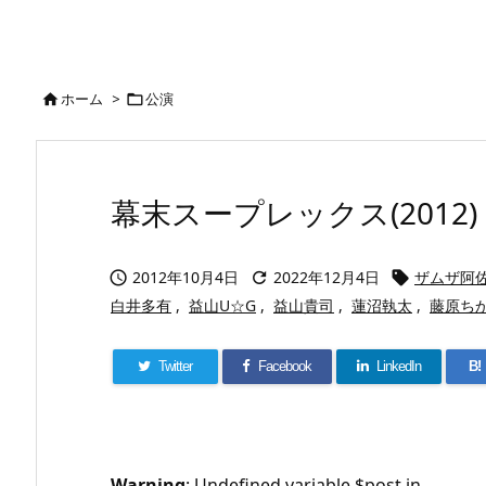
ホーム
>
公演


幕末スープレックス(2012)
2012年10月4日
2022年12月4日
ザムザ阿



白井多有
,
益山U☆G
,
益山貴司
,
蓮沼執太
,
藤原ち
Twitter
Facebook
LinkedIn
B!
Warning
: Undefined variable $post in