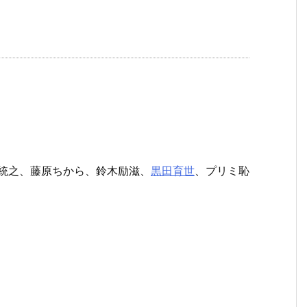
口統之、藤原ちから、鈴木励滋、
黒田育世
、プリミ恥