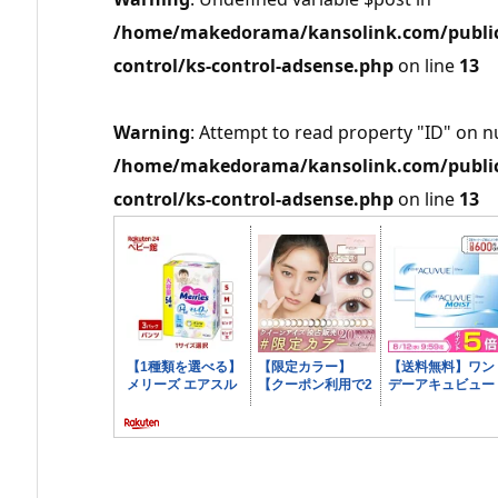
/home/makedorama/kansolink.com/public_
control/ks-control-adsense.php
on line
13
Warning
: Attempt to read property "ID" on nu
/home/makedorama/kansolink.com/public_
control/ks-control-adsense.php
on line
13