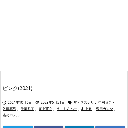
ピンク(2021)
2021年10月6日
2023年5月21日
ザ・スズナリ
,
中村まこと
,



佐藤真弓
,
千葉雅子
,
尾上寛之
,
市川しんぺー
,
村上航
,
森田ガンツ
,
猫のホテル