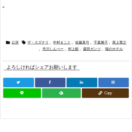
“
公演
ザ・スズナリ
,
中村まこと
,
佐藤真弓
,
千葉雅子
,
尾上寛之


,
市川しんぺー
,
村上航
,
森田ガンツ
,
猫のホテル
よろしければシェアお願いします
B!
Copy