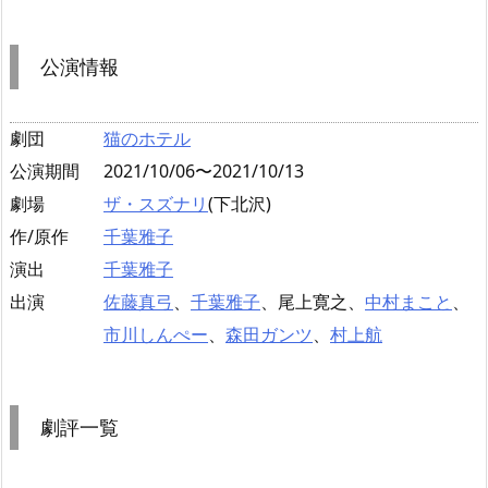
公演情報
劇団
猫のホテル
公演期間
2021/10/06〜2021/10/13
劇場
ザ・スズナリ
(下北沢)
作/原作
千葉雅子
演出
千葉雅子
出演
佐藤真弓
、
千葉雅子
、尾上寛之、
中村まこと
、
市川しんぺー
、
森田ガンツ
、
村上航
劇評一覧