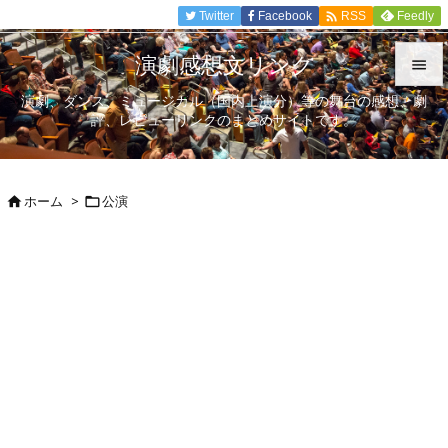

Twitter
Facebook
Feedly
RSS
演劇感想文リンク

演劇、ダンス、ミュージカル（国内上演分）等の舞台の感想、劇

評、レビューリンクのまとめサイトです。
メニュ

サイド
ホーム
>
公演



前へ

次へ

検索