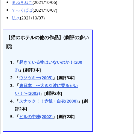
まねきねこ
(2021/10/06)
てっくぱぱ
(2021/10/07)
法水
(2021/10/07)
【猫のホテルの他の作品】(劇評の多い
順)
「
起きている物はいないのか！(200
2)
」[劇評3本]
「
ウソツキー(2005)
」[劇評3本]
「
裏日本 〜大きな波に乗るがい
い！〜(2003)
」[劇評2本]
「
スナック！！赤飯・白衣(2000)
」[劇
評2本]
「
ビルの中味(2002)
」[劇評2本]