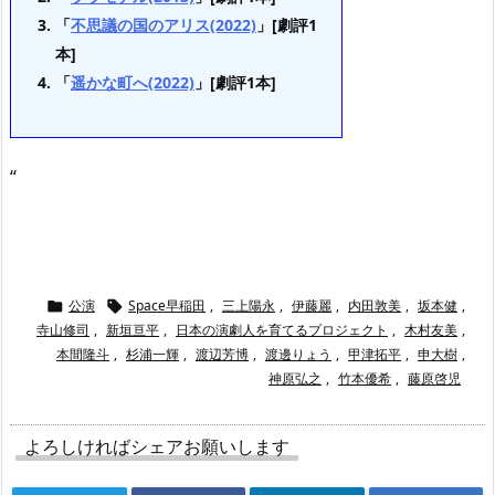
「
不思議の国のアリス(2022)
」[劇評1
本]
「
遥かな町へ(2022)
」[劇評1本]
“
公演
Space早稲田
,
三上陽永
,
伊藤麗
,
内田敦美
,
坂本健
,


寺山修司
,
新垣亘平
,
日本の演劇人を育てるプロジェクト
,
木村友美
,
本間隆斗
,
杉浦一輝
,
渡辺芳博
,
渡邊りょう
,
甲津拓平
,
申大樹
,
神原弘之
,
竹本優希
,
藤原啓児
よろしければシェアお願いします