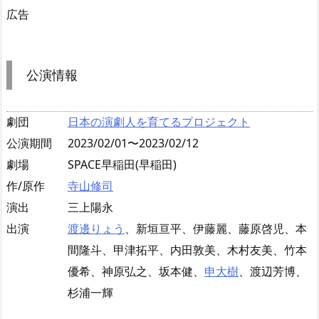
広告
公演情報
劇団
日本の演劇人を育てるプロジェクト
公演期間
2023/02/01〜2023/02/12
劇場
SPACE早稲田(早稲田)
作/原作
寺山修司
演出
三上陽永
出演
渡邊りょう
、新垣亘平、伊藤麗、藤原啓児、本
間隆斗、甲津拓平、内田敦美、木村友美、竹本
優希、神原弘之、坂本健、
申大樹
、渡辺芳博、
杉浦一輝