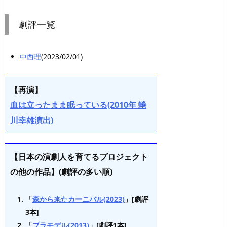
劇評一覧
中西理
(2023/02/01)
【再演】
血は立ったまま眠っている(2010年 蜷
川幸雄演出)
【日本の演劇人を育てるプロジェクト
の他の作品】(劇評の多い順)
「
森から来たカーニバル(2023)
」[劇評
3本]
「
プラモデル(2013)
」[劇評1本]