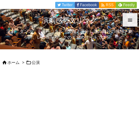

Twitter
Facebook
Feedly
RSS
演劇感想文リンク

演劇、ダンス、ミュージカル（国内上演分）等の舞台の感想、劇

評、レビューリンクのまとめサイトです。
メニュ

サイド
ホーム
>
公演



前へ

次へ

検索