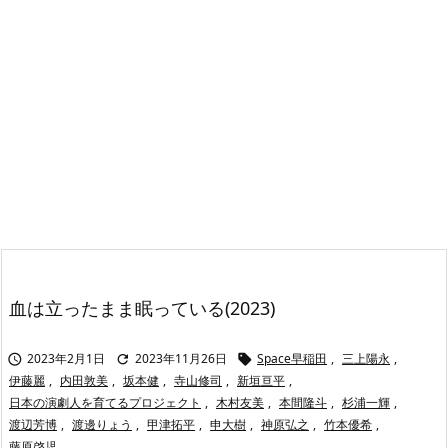
血は立ったまま眠っている(2023)
2023年2月1日
2023年11月26日
Space早稲田
,
三上陽永
,



伊藤麗
,
内田敦美
,
坂本健
,
寺山修司
,
新垣亘平
,
日本の演劇人を育てるプロジェクト
,
木村友美
,
本間隆斗
,
杉浦一輝
,
渡辺芳博
,
渡邊りょう
,
甲津拓平
,
申大樹
,
神原弘之
,
竹本優希
,
藤原啓児