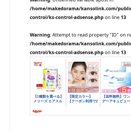
/home/makedorama/kansolink.com/public_
control/ks-control-adsense.php
on line
13
Warning
: Attempt to read property "ID" on nu
/home/makedorama/kansolink.com/public_
control/ks-control-adsense.php
on line
13