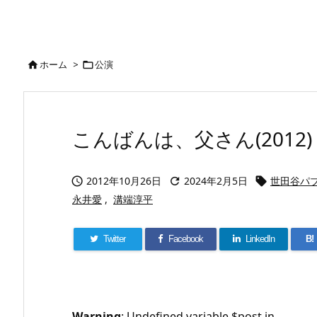
ホーム
>
公演


こんばんは、父さん(2012)
2012年10月26日
2024年2月5日
世田谷パ



永井愛
,
溝端淳平
Twitter
Facebook
LinkedIn
B!
Warning
: Undefined variable $post in