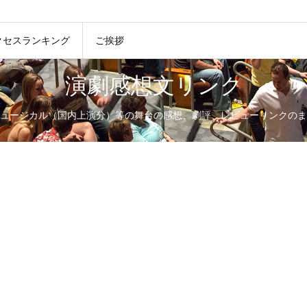
クセスランキング
ご挨拶
演劇感想文リンク
ュージカル（国内上演分）等の舞台の感想、劇評、レビューリンクのま