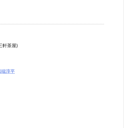
(三軒茶屋)
溝端淳平