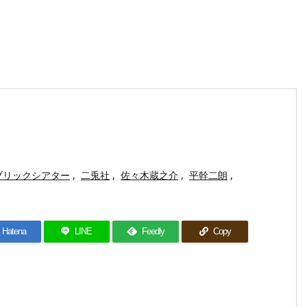
ブリックシアター
,
二兎社
,
佐々木蔵之介
,
平幹二朗
,
Hatena
LINE
Feedly
Copy