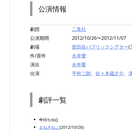
公演情報
劇団
二兎社
公演期間
2012/10/26〜2012/11/07
劇場
世田谷パブリックシアター
作/原作
永井愛
演出
永井愛
出演
平幹二朗
、
佐々木蔵之介
、
劇評一覧
今江しん
()
まねきねこ
(2012/10/26)