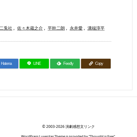
二兎社
,
佐々木蔵之介
,
平幹二朗
,
永井愛
,
溝端淳平
Hatena
LINE
Feedly
Copy
©
2003
-2026
演劇感想文リンク
WordPress Luxeritas Theme is provided by "
Thought is free
".