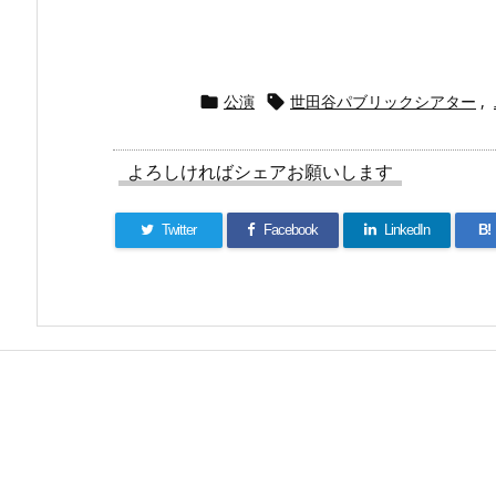
公演
世田谷パブリックシアター
,


よろしければシェアお願いします
Twitter
Facebook
LinkedIn
B!