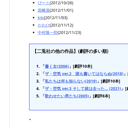
ぴーと
(2012/10/26)
因幡屋
(2012/11/01)
kiki
(2012/11/03)
かわひ
(2012/11/12)
中村隆一郎
(2012/11/23)
【二兎社の他の作品】(劇評の多い順)
「
書く女(2006)
」[劇評10本]
「
ザ・空気 ver.2 誰も書いてはならぬ(2018)
」
「
私たちは何も知らない(2019)
」[劇評10本]
「
ザ・空気 ver.3 そして彼は去った… (2021)
」[
「
歌わせたい男たち(2005)
」[劇評8本]
“