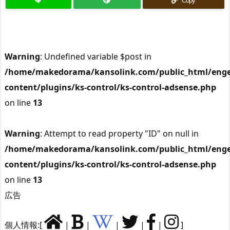
Copy
Warning
: Undefined variable $post in
/home/makedorama/kansolink.com/public_html/enge
content/plugins/ks-control/ks-control-adsense.php
on line
13
Warning
: Attempt to read property "ID" on null in
/home/makedorama/kansolink.com/public_html/enge
content/plugins/ks-control/ks-control-adsense.php
on line
13
広告
個人情報:[
|
|
|
|
|
]