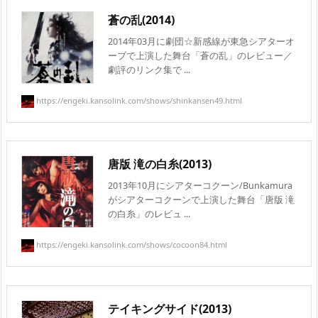
蒼の乱(2014)
2014年03月に劇団☆新感線が東急シアターオ
ーブで上演した舞台「蒼の乱」のレビュー／
劇評のリンク集で ...
https://engeki.kansolink.com/shows/shinkansen49.html
唐版 滝の白糸(2013)
2013年10月にシアターコクーン/Bunkamura
がシアターコクーンで上演した舞台「唐版 滝
の白糸」のレビュ ...
https://engeki.kansolink.com/shows/cocoon84.html
テイキングサイド(2013)