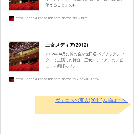
伝えること」のレ ...
https://engeki.kansolink.com/shows/sis32.html
王女メディア(2012)
2012年04月に幹の会が世田谷パブリックシア
ターで上演した舞台「王女メディア」のレビ
ュー／劇評のリン ...
https://engeki.kansolink.com/shows/mikinokai10.html
ヴェニスの商人(2011)以前はこちら
→