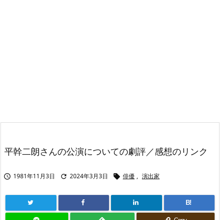
平幹二朗さんの公演についての劇評／感想のリンク
1981年11月3日
2024年3月3日
俳優
,
演出家



B!