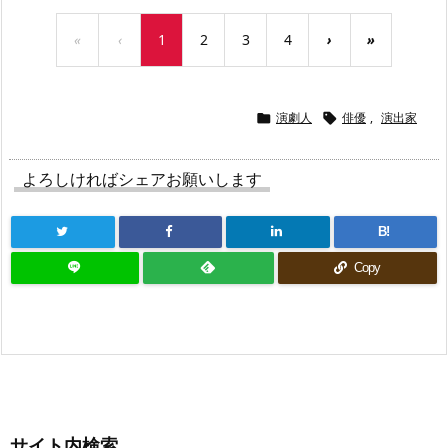
«
‹
1
2
3
4
›
»
演劇人
俳優
,
演出家


よろしければシェアお願いします
B!
Copy
サイト内検索