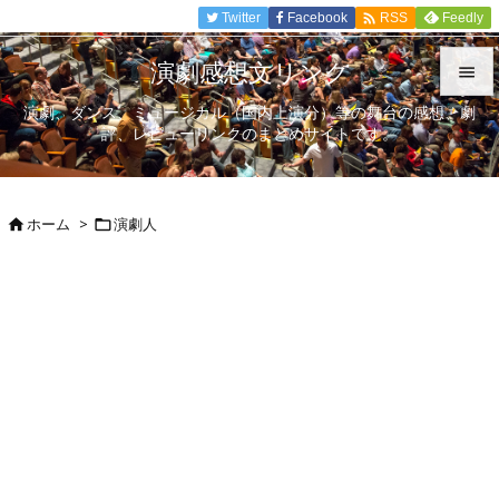

Twitter
Facebook
Feedly
RSS
演劇感想文リンク

演劇、ダンス、ミュージカル（国内上演分）等の舞台の感想、劇

評、レビューリンクのまとめサイトです。
メニュ

サイド
ホーム
>
演劇人



前へ

次へ

検索