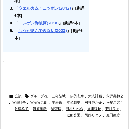
本]
「
ウェルカム・ニッポン(2012)
」[劇評
6本]
「
ニンゲン御破算(2018)
」[劇評6本]
「
もうがまんできない(2023)
」[劇評6
本]
“
公演
グループ魂
,
三宅弘城
,
伊勢志摩
,
大人計画
,
宍戸美和公


,
宮崎吐夢
,
宮藤官九郎
,
平岩紙
,
本多劇場
,
村杉蝉之介
,
松尾スズキ
,
池津祥子
,
河原雅彦
,
猫背椿
,
田村たがめ
,
皆川猿時
,
荒川良々
,
近藤公園
,
阿部サダヲ
,
顔田顔彦