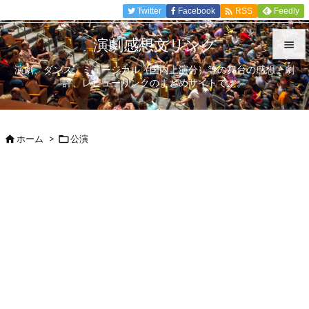

Twitter
Facebook
Feedly
RSS
演劇感想文リンク

演劇、ダンス、ミュージカル（国内上演分）等の舞台の感想、劇

評、レビューリンクのまとめサイトです。
メニュ

サイド
ホーム
>
公演



前へ

次へ

検索