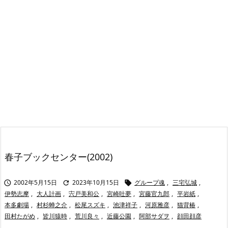
春子ブックセンター(2002)
2002年5月15日
2023年10月15日
グループ魂
,
三宅弘城
,



伊勢志摩
,
大人計画
,
宍戸美和公
,
宮崎吐夢
,
宮藤官九郎
,
平岩紙
,
本多劇場
,
村杉蝉之介
,
松尾スズキ
,
池津祥子
,
河原雅彦
,
猫背椿
,
田村たがめ
,
皆川猿時
,
荒川良々
,
近藤公園
,
阿部サダヲ
,
顔田顔彦