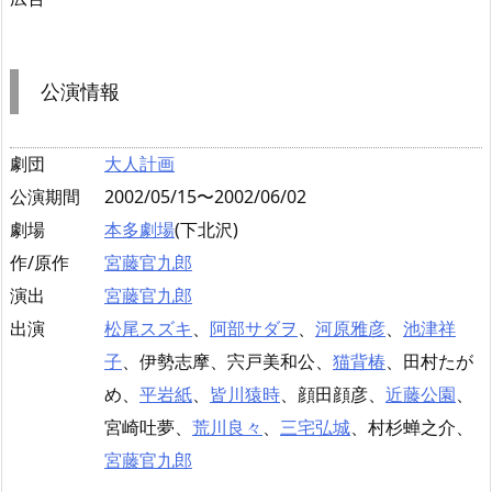
公演情報
劇団
大人計画
公演期間
2002/05/15〜2002/06/02
劇場
本多劇場
(下北沢)
作/原作
宮藤官九郎
演出
宮藤官九郎
出演
松尾スズキ
、
阿部サダヲ
、
河原雅彦
、
池津祥
子
、伊勢志摩、宍戸美和公、
猫背椿
、田村たが
め、
平岩紙
、
皆川猿時
、顔田顔彦、
近藤公園
、
宮崎吐夢、
荒川良々
、
三宅弘城
、村杉蝉之介、
宮藤官九郎