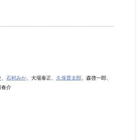
史、
石村みか
、大場泰正、
久保貫太郎
、森啓一郎、
田春介