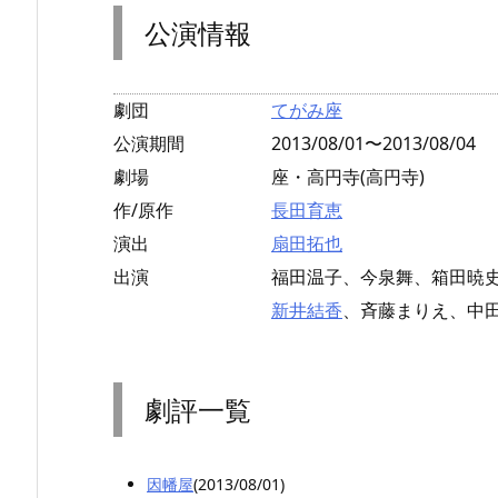
公演情報
劇団
てがみ座
公演期間
2013/08/01〜2013/08/04
劇場
座・高円寺(高円寺)
作/原作
長田育恵
演出
扇田拓也
出演
福田温子、今泉舞、箱田暁
新井結香
、斉藤まりえ、中
劇評一覧
因幡屋
(2013/08/01)