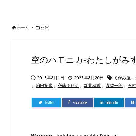
ホーム
>
公演


空のハモニカ-わたしがみすゞ
2013年8月1日
2023年8月20日
てがみ座
,



,
扇田拓也
,
斉藤まりえ
,
新井結香
,
森啓一郎
,
石村
Twitter
Facebook
LinkedIn
B!
Warning
: Undefined variable $post in