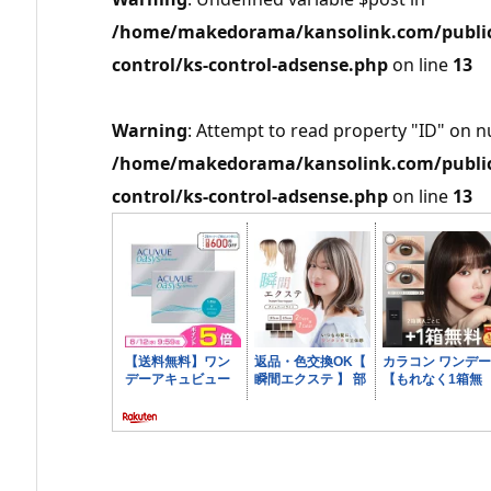
/home/makedorama/kansolink.com/public_
control/ks-control-adsense.php
on line
13
Warning
: Attempt to read property "ID" on nu
/home/makedorama/kansolink.com/public_
control/ks-control-adsense.php
on line
13