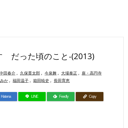
だった頃のこと-(2013)
中田春介
,
久保貫太郎
,
今泉舞
,
大場泰正
,
座・高円寺
みか
,
福田温子
,
箱田暁史
,
長田育恵
Hatena
LINE
Feedly
Copy