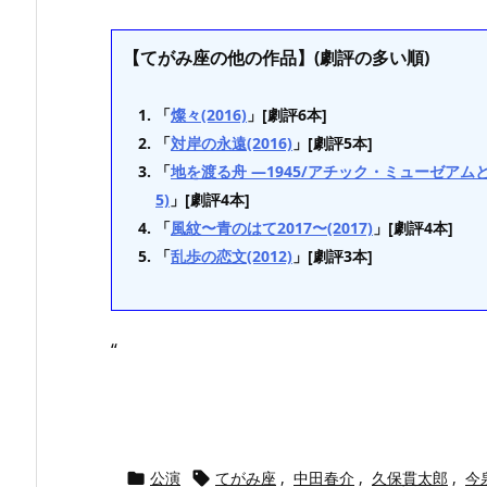
【てがみ座の他の作品】(劇評の多い順)
「
燦々(2016)
」[劇評6本]
「
対岸の永遠(2016)
」[劇評5本]
「
地を渡る舟 —1945/アチック・ミューゼアムと
5)
」[劇評4本]
「
風紋〜青のはて2017〜(2017)
」[劇評4本]
「
乱歩の恋文(2012)
」[劇評3本]
“
公演
てがみ座
,
中田春介
,
久保貫太郎
,
今

