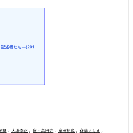
記述者たち—(201
泉舞
,
大場泰正
,
座・高円寺
,
扇田拓也
,
斉藤まりえ
,