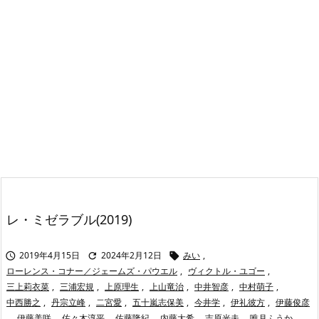
レ・ミゼラブル(2019)
2019年4月15日
2024年2月12日
みい
,



ローレンス・コナー／ジェームズ・パウエル
,
ヴィクトル・ユゴー
,
三上莉衣菜
,
三浦宏規
,
上原理生
,
上山竜治
,
中井智彦
,
中村萌子
,
中西勝之
,
丹宗立峰
,
二宮愛
,
五十嵐志保美
,
今井学
,
伊礼彼方
,
伊藤俊彦
,
伊藤美咲
,
佐々木淳平
,
佐藤隆紀
,
内藤大希
,
吉原光夫
,
唯月ふうか
,