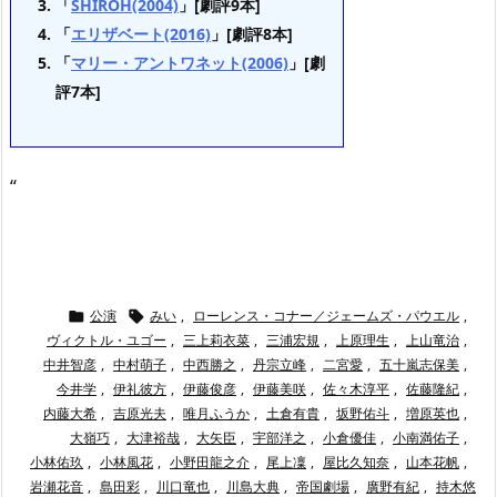
「
SHIROH(2004)
」[劇評9本]
「
エリザベート(2016)
」[劇評8本]
「
マリー・アントワネット(2006)
」[劇
評7本]
“
公演
みい
,
ローレンス・コナー／ジェームズ・パウエル
,


ヴィクトル・ユゴー
,
三上莉衣菜
,
三浦宏規
,
上原理生
,
上山竜治
,
中井智彦
,
中村萌子
,
中西勝之
,
丹宗立峰
,
二宮愛
,
五十嵐志保美
,
今井学
,
伊礼彼方
,
伊藤俊彦
,
伊藤美咲
,
佐々木淳平
,
佐藤隆紀
,
内藤大希
,
吉原光夫
,
唯月ふうか
,
土倉有貴
,
坂野佑斗
,
増原英也
,
大嶺巧
,
大津裕哉
,
大矢臣
,
宇部洋之
,
小倉優佳
,
小南満佑子
,
小林佑玖
,
小林風花
,
小野田龍之介
,
尾上凜
,
屋比久知奈
,
山本花帆
,
岩瀬花音
,
島田彩
,
川口竜也
,
川島大典
,
帝国劇場
,
廣野有紀
,
持木悠