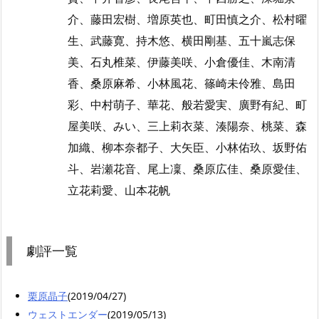
介、藤田宏樹、増原英也、町田慎之介、松村曜
生、武藤寛、持木悠、横田剛基、五十嵐志保
美、石丸椎菜、伊藤美咲、小倉優佳、木南清
香、桑原麻希、小林風花、篠崎未伶雅、島田
彩、中村萌子、華花、般若愛実、廣野有紀、町
屋美咲、みい、三上莉衣菜、湊陽奈、桃菜、森
加織、柳本奈都子、大矢臣、小林佑玖、坂野佑
斗、岩瀬花音、尾上凜、桑原広佳、桑原愛佳、
立花莉愛、山本花帆
劇評一覧
栗原晶子
(2019/04/27)
ウェストエンダー
(2019/05/13)