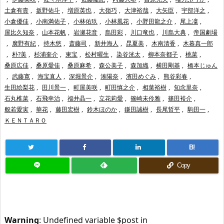
土倉有貴
,
坂野佑斗
,
増原英也
,
大嶺巧
,
大津裕哉
,
大矢臣
,
宇部洋之
,
小倉優佳
,
小南満佑子
,
小林佑玖
,
小林風花
,
小野田龍之介
,
尾上凜
,
屋比久知奈
,
山本花帆
,
岩瀬花音
,
島田彩
,
川口竜也
,
川島大典
,
帝国劇場
,
廣野有紀
,
持木悠
,
斎藤司
,
新井海人
,
昆夏美
,
木南清香
,
木暮真一郎
,
朴?美
,
杉浦奎介
,
東宝
,
松村曜生
,
染谷洸太
,
柳本奈都子
,
桃菜
,
桑原広佳
,
桑原愛佳
,
桑原麻希
,
森公美子
,
森加織
,
横田剛基
,
橋本じゅん
,
武藤寛
,
海宝直人
,
深堀景介
,
湊陽奈
,
濱田めぐみ
,
熊谷彩春
,
生田絵梨花
,
田川景一
,
町屋美咲
,
町田慎之介
,
相葉裕樹
,
知念里奈
,
石丸椎菜
,
石飛幸治
,
福井晶一
,
立花莉愛
,
篠崎未伶雅
,
篠田裕介
,
般若愛実
,
華花
,
藤田宏樹
,
鈴木ほのか
,
鎌田誠樹
,
長尾哲平
,
駒田一
,
ＫＥＮＴＡＲＯ
B!
Copy
Warning
: Undefined variable $post in