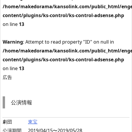
/home/makedorama/kansolink.com/public_html/enge
content/plugins/ks-control/ks-control-adsense.php
on line
13
Warning
: Attempt to read property "ID" on null in
/home/makedorama/kansolink.com/public_html/enge
content/plugins/ks-control/ks-control-adsense.php
on line
13
広告
公演情報
劇団
東宝
公演期間
2019/04/15〜2019/05/28