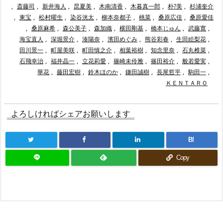
,
斎藤司
,
新井海人
,
昆夏美
,
木南清香
,
木暮真一郎
,
朴?美
,
杉浦奎介
,
東宝
,
松村曜生
,
染谷洸太
,
柳本奈都子
,
桃菜
,
桑原広佳
,
桑原愛佳
,
桑原麻希
,
森公美子
,
森加織
,
横田剛基
,
橋本じゅん
,
武藤寛
,
海宝直人
,
深堀景介
,
湊陽奈
,
濱田めぐみ
,
熊谷彩春
,
生田絵梨花
,
田川景一
,
町屋美咲
,
町田慎之介
,
相葉裕樹
,
知念里奈
,
石丸椎菜
,
石飛幸治
,
福井晶一
,
立花莉愛
,
篠崎未伶雅
,
篠田裕介
,
般若愛実
,
華花
,
藤田宏樹
,
鈴木ほのか
,
鎌田誠樹
,
長尾哲平
,
駒田一
,
ＫＥＮＴＡＲＯ
よろしければシェアお願いします
B!
Copy