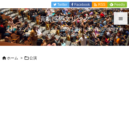

Twitter
Facebook
Feedly
RSS
演劇感想文リンク

演劇、ダンス、ミュージカル（国内上演分）等の舞台の感想、劇

評、レビューリンクのまとめサイトです。
メニュ

サイド
ホーム
>
公演



前へ

次へ

検索