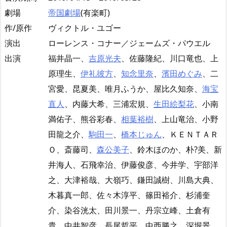
劇場
帝国劇場
(有楽町)
作/原作
ヴィクトル・ユゴー
演出
ローレンス・コナー／ジェームズ・パウエル
出演
福井晶一、
吉原光夫
、佐藤隆紀、川口竜也、上
原理生、
伊礼彼方
、
知念里奈
、
濱田めぐみ
、二
宮愛、昆夏美、唯月ふうか、屋比久知奈、
海宝
直人
、内藤大希、三浦宏規、
生田絵梨花
、小南
満佑子、熊谷彩春、
相葉裕樹
、上山竜治、小野
田龍之介、
駒田一
、
橋本じゅん
、ＫＥＮＴＡＲ
Ｏ、斎藤司、
森公美子
、鈴木ほのか、朴?美、新
井海人、石飛幸治、伊藤俊彦、今井学、宇部洋
之、大津裕哉、大嶺巧、鎌田誠樹、川島大典、
木暮真一郎、佐々木淳平、篠田裕介、杉浦奎
介、染谷洸太、田川景一、丹宗立峰、土倉有
貴、中井智彦、長尾哲平、中西勝之、深堀景