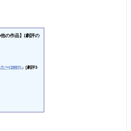
の他の作品】(劇評の
(2001)
」[劇評3