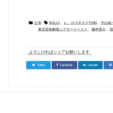
公演
ROLLY
,
レ・ロマネスクTOBI
,
中山祐


東京芸術劇場シアターイースト
,
篠井英介
,
よろしければシェアお願いします
Twitter
Facebook
LinkedIn
B!