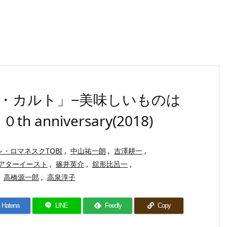
・カルト」−美味しいものは
nniversary(2018)
レ・ロマネスクTOBI
,
中山祐一朗
,
吉澤耕一
,
アターイースト
,
篠井英介
,
舘形比呂一
,
高橋源一郎
,
高泉淳子
Hatena
LINE
Feedly
Copy