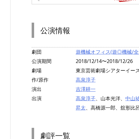
公演情報
劇団
遊機械オフィス(遊◎機械/全
公演期間
2018/12/14〜2018/12/26
劇場
東京芸術劇場シアターイース
作/原作
高泉淳子
演出
吉澤耕一
出演
高泉淳子
、山本光洋、
中山
昇太
、高橋源一郎、舘形比呂
劇評一覧