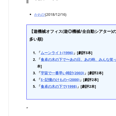
かわひ
(2018/12/16)
【遊機械オフィス(遊◎機械/全自動シアター)
多い順)
「
ムーンライト(1996)
」[劇評3本]
「
食卓の木の下で〜あの日、あの時、みんな笑った〜
本]
「
宇宙で一番早い時計(2003)
」[劇評2本]
「
S−記憶のけもの−(2000)
」[劇評2本]
「
食卓の木の下で(1998)
」[劇評2本]
“