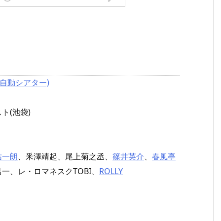
自動シアター)
ト(池袋)
祐一朗
、釆澤靖起、尾上菊之丞、
篠井英介
、
春風亭
一、レ・ロマネスクTOBI、
ROLLY