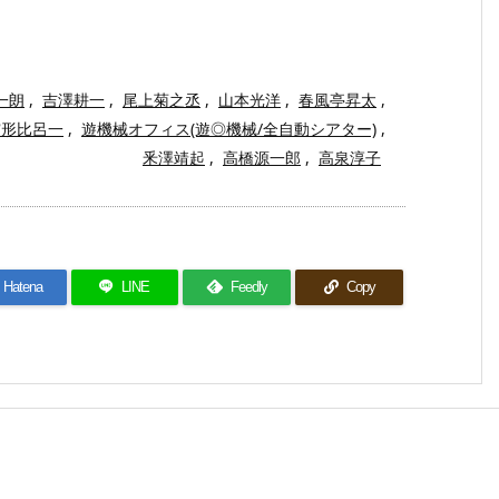
一朗
,
吉澤耕一
,
尾上菊之丞
,
山本光洋
,
春風亭昇太
,
舘形比呂一
,
遊機械オフィス(遊◎機械/全自動シアター)
,
釆澤靖起
,
高橋源一郎
,
高泉淳子
Hatena
LINE
Feedly
Copy