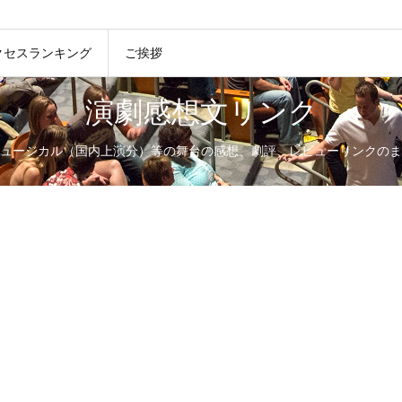
クセスランキング
ご挨拶
演劇感想文リンク
ュージカル（国内上演分）等の舞台の感想、劇評、レビューリンクのま