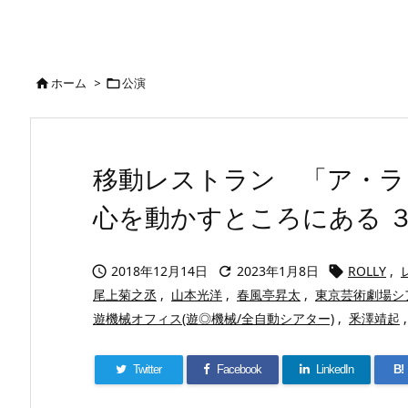
ホーム
>
公演


移動レストラン 「ア・ラ
心を動かすところにある ３０th a
2018年12月14日
2023年1月8日
ROLLY
,



尾上菊之丞
,
山本光洋
,
春風亭昇太
,
東京芸術劇場シ
遊機械オフィス(遊◎機械/全自動シアター)
,
釆澤靖起
,
Twitter
Facebook
LinkedIn
B!