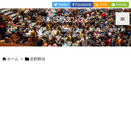

Twitter
Facebook
Feedly
RSS
演劇感想文リンク

演劇、ダンス、ミュージカル（国内上演分）等の舞台の感想、劇

評、レビューリンクのまとめサイトです。
メニュ

サイド
ホーム
>
北村耕治



前へ

次へ

検索