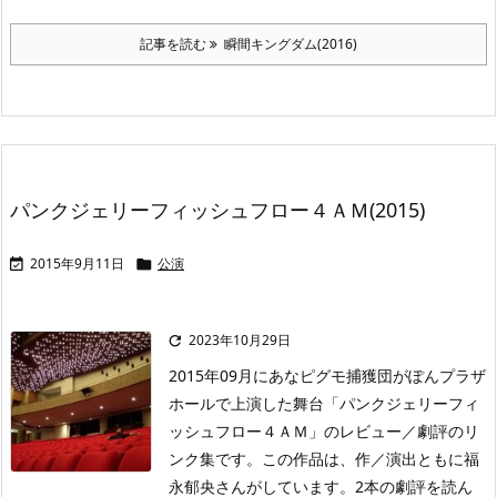
記事を読む
瞬間キングダム(2016)
パンクジェリーフィッシュフロー４ＡＭ(2015)
2015年9月11日
公演


2023年10月29日

2015年09月にあなピグモ捕獲団がぽんプラザ
ホールで上演した舞台「パンクジェリーフィ
ッシュフロー４ＡＭ」のレビュー／劇評のリ
ンク集です。この作品は、作／演出ともに福
永郁央さんがしています。2本の劇評を読ん