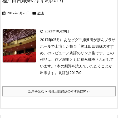
樫江田四姉妹のすすめ(2017)
2017年5月26日
公演


2023年10月29日

2017年05月にあなピグモ捕獲団がぽんプラザ
ホールで上演した舞台「樫江田四姉妹のすす
め」のレビュー／劇評のリンク集です。この
作品は、作／演出ともに福永郁央さんがして
います。1本の劇評を読んでいただくことが
出来ます。劇評は2017/0 ...
記事を読む
樫江田四姉妹のすすめ(2017)