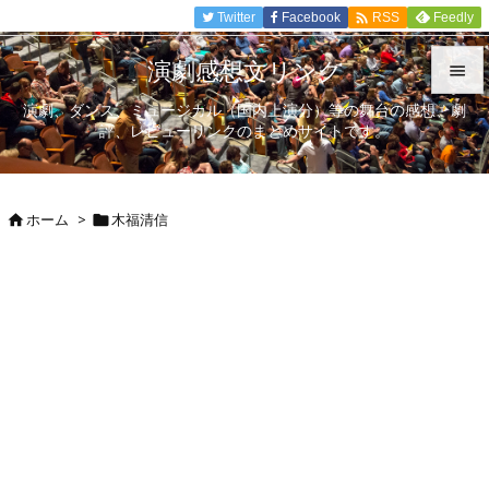

Twitter
Facebook
Feedly
RSS
演劇感想文リンク

演劇、ダンス、ミュージカル（国内上演分）等の舞台の感想、劇

評、レビューリンクのまとめサイトです。
メニュ

サイド
ホーム
>
木福清信



前へ

次へ

検索