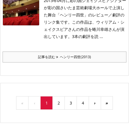
2013年04月に彩の国シェイクスピアシアター
が彩の国さいたま芸術劇場大ホールで上演し
た舞台「ヘンリー四世」のレビュー／劇評の
リンク集です。この作品は、ウィリアム・シ
ェイクスピアさんの作品を蜷川幸雄さんが演
出しています。3本の劇評を読 ...
記事を読む
ヘンリー四世(2013)
«
‹
1
2
3
4
›
»