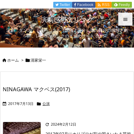

Twitter
Facebook
Feedly
RSS
演劇感想文リンク

演劇、ダンス、ミュージカル（国内上演分）等の舞台の感想、劇

評、レビューリンクのまとめサイトです。
メニュ

サイド
ホーム
>
清家栄一



前へ

次へ
NINAGAWA マクベス(2017)

検索
2017年7月13日
公演


2024年2月12日

2017年07月にホリプロが彩の国さいたま芸術