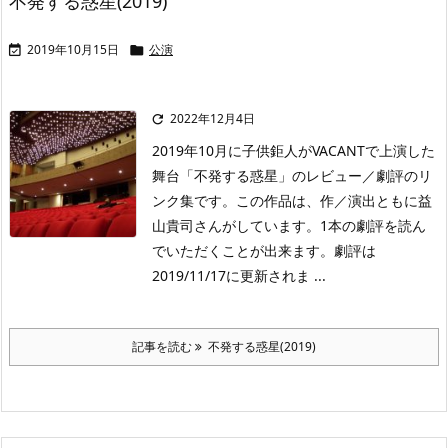
不発する惑星(2019)
2019年10月15日
公演


2022年12月4日

2019年10月に子供鉅人がVACANTで上演した
舞台「不発する惑星」のレビュー／劇評のリ
ンク集です。この作品は、作／演出ともに益
山貴司さんがしています。1本の劇評を読ん
でいただくことが出来ます。劇評は
2019/11/17に更新されま ...
記事を読む
不発する惑星(2019)