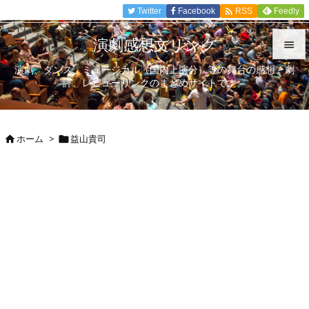

Twitter
Facebook
Feedly
RSS
演劇感想文リンク

演劇、ダンス、ミュージカル（国内上演分）等の舞台の感想、劇

評、レビューリンクのまとめサイトです。
メニュ

サイド
ホーム
>
益山貴司



前へ

次へ

検索