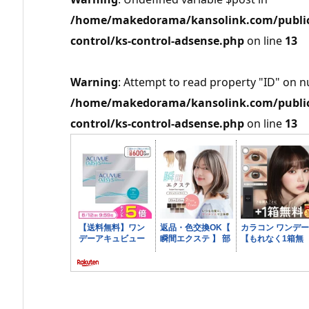
/home/makedorama/kansolink.com/public_
control/ks-control-adsense.php
on line
13
Warning
: Attempt to read property "ID" on nu
/home/makedorama/kansolink.com/public_
control/ks-control-adsense.php
on line
13