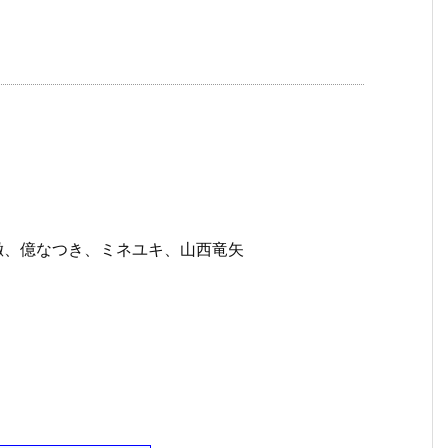
徹、億なつき、ミネユキ、山西竜矢