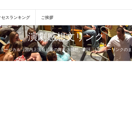
クセスランキング
ご挨拶
演劇感想文リンク
ュージカル（国内上演分）等の舞台の感想、劇評、レビューリンクのま