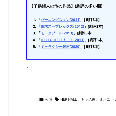
【子供鉅人の他の作品】(劇評の多い順)
「
バーニングスキン(2011)
」[劇評3本]
「
幕末スープレックス(2012)
」[劇評3本]
「
モータプール(2013)
」[劇評3本]
「
HELLO HELL！！！(2013)
」[劇評3本]
「
ギャラクシー銀座(2020)
」[劇評3本]
“
公演
HEP HALL
,
キキ花香
,
ミネユキ
,

