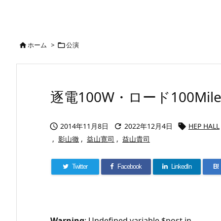
ホーム
>
公演


逐電100W・ロード100Mil
2014年11月8日
2022年12月4日
HEP HALL



,
影山徹
,
益山寛司
,
益山貴司
Twitter
Facebook
LinkedIn
B!
Warning
: Undefined variable $post in