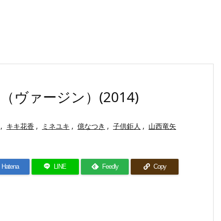
e（ヴァージン）(2014)
,
キキ花香
,
ミネユキ
,
億なつき
,
子供鉅人
,
山西竜矢
Hatena
LINE
Feedly
Copy