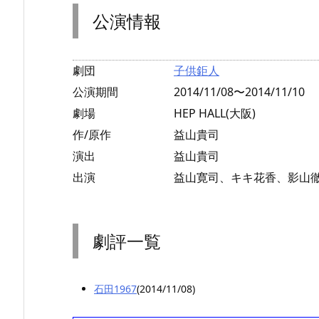
公演情報
劇団
子供鉅人
公演期間
2014/11/08〜2014/11/10
劇場
HEP HALL(大阪)
作/原作
益山貴司
演出
益山貴司
出演
益山寛司、キキ花香、影山
劇評一覧
石田1967
(2014/11/08)