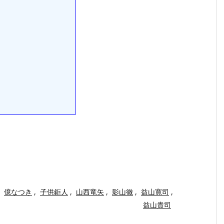
億なつき
,
子供鉅人
,
山西竜矢
,
影山徹
,
益山寛司
,
益山貴司