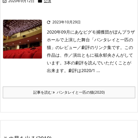
2020年9月12日
公演


2023年10月29日

2020年09月にあなピグモ捕獲団がぽんプラザ
ホールで上演した舞台「パンタレイと一匹の
猫」のレビュー／劇評のリンク集です。この
作品は、作／演出ともに福永郁央さんがして
います。3本の劇評を読んでいただくことが
出来ます。劇評は2020/1 ...
記事を読む
パンタレイと一匹の猫(2020)