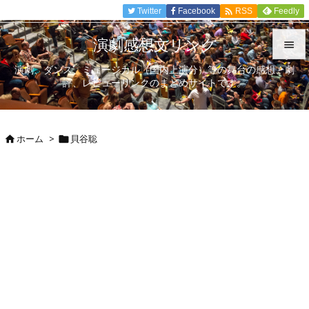

Twitter
Facebook
Feedly
RSS
演劇感想文リンク

演劇、ダンス、ミュージカル（国内上演分）等の舞台の感想、劇

評、レビューリンクのまとめサイトです。
メニュ

サイド
ホーム
>
貝谷聡



前へ

次へ

検索