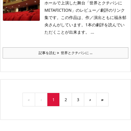
ホールで上演した舞台「世界とクチバシに
METAFICTION」のレビュー／劇評のリンク
集です。この作品は、作／演出ともに福永郁
央さんがしています。1本の劇評を読んでい
ただくことが出来ます。 ...
記事を読む
世界とクチバシに ...
«
‹
1
2
3
›
»