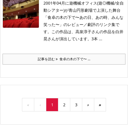
2001年04月に遊機械オフィス(遊◎機械/全自
動シアター)が青山円形劇場で上演した舞台
「食卓の木の下で〜あの日、あの時、みんな
笑った〜」のレビュー／劇評のリンク集で
す。この作品は、高泉淳子さんの作品を白井
晃さんが演出しています。3本 ...
記事を読む
食卓の木の下で〜 ...
«
‹
1
2
3
›
»