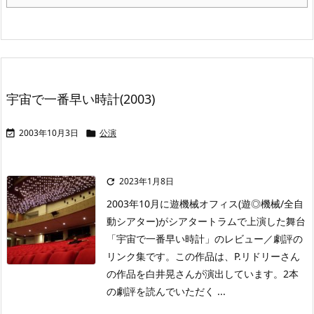
宇宙で一番早い時計(2003)
2003年10月3日
公演


2023年1月8日

2003年10月に遊機械オフィス(遊◎機械/全自
動シアター)がシアタートラムで上演した舞台
「宇宙で一番早い時計」のレビュー／劇評の
リンク集です。この作品は、P.リドリーさん
の作品を白井晃さんが演出しています。2本
の劇評を読んでいただく ...