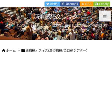

Twitter
Facebook
Feedly
RSS
演劇感想文リンク

演劇、ダンス、ミュージカル（国内上演分）等の舞台の感想、劇

評、レビューリンクのまとめサイトです。
メニュ

サイド
ホーム
>
遊機械オフィス(遊◎機械/全自動シアター)



前へ

次へ

検索