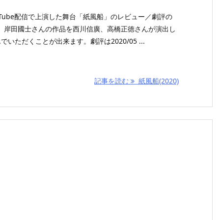
ouTube配信で上演した舞台「紙風船」のレビュー／劇評の
、岸田國士さんの作品を西川信廣、高橋正徳さんが演出し
いただくことが出来ます。劇評は2020/05 ...
記事を読む
紙風船(2020)