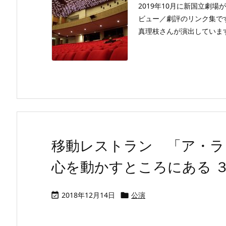
2019年10月に新国立劇場
ビュー／劇評のリンク集で
真理枝さんが演出しています
移動レストラン 「ア・ラ
心を動かすところにある ３０th a
2018年12月14日
公演

