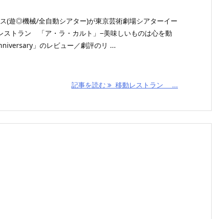
フィス(遊◎機械/全自動シアター)が東京芸術劇場シアターイー
レストラン 「ア・ラ・カルト」−美味しいものは心を動
niversary」のレビュー／劇評のリ ...
記事を読む
移動レストラン ...