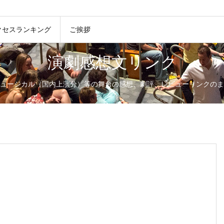
クセスランキング
ご挨拶
演劇感想文リンク
ュージカル（国内上演分）等の舞台の感想、劇評、レビューリンクのま