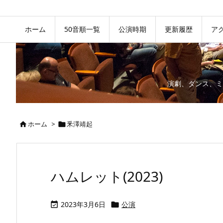
ホーム
50音順一覧
公演時期
更新履歴
ア
演劇、ダンス、ミ
ホーム
>
釆澤靖起


ハムレット(2023)
2023年3月6日
公演

