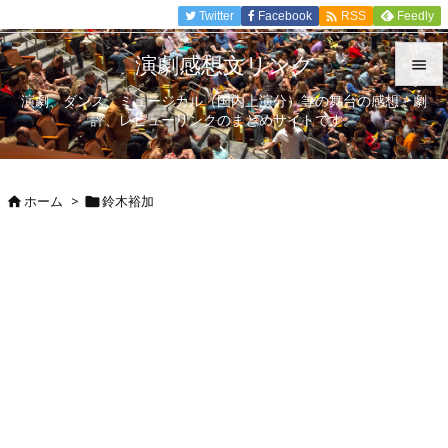

Twitter
Facebook
Feedly
RSS
演劇感想文リンク

演劇、ダンス、ミュージカル（国内上演分）等の舞台の感想、劇

評、レビューリンクのまとめサイトです。
メニュ

サイド
ホーム
>
鈴木裕加



前へ

次へ

検索