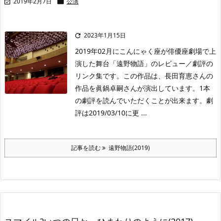
2019年2月7日
公演


2023年1月15日

2019年02月にこんにゃく座が俳優座劇場で上
演した舞台「遠野物語」のレビュー／劇評の
リンク集です。この作品は、長田育恵さんの
作品を眞鍋卓嗣さんが演出しています。1本
の劇評を読んでいただくことが出来ます。劇
評は2019/03/10に更 ...
記事を読む
遠野物語(2019)