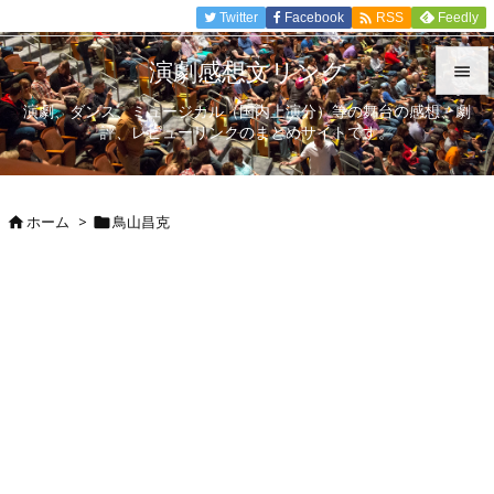

Twitter
Facebook
Feedly
RSS
演劇感想文リンク

演劇、ダンス、ミュージカル（国内上演分）等の舞台の感想、劇

評、レビューリンクのまとめサイトです。
メニュ

サイド
ホーム
>
鳥山昌克



前へ

次へ

検索