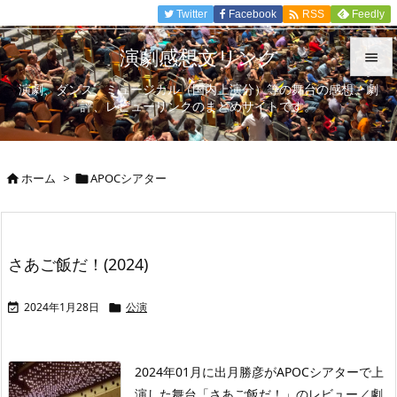

Twitter
Facebook
Feedly
RSS
演劇感想文リンク

演劇、ダンス、ミュージカル（国内上演分）等の舞台の感想、劇

評、レビューリンクのまとめサイトです。
メニュ

サイド
ホーム
>
APOCシアター



前へ

次へ
さあご飯だ！(2024)

検索
2024年1月28日
公演


2024年01月に出月勝彦がAPOCシアターで上
演した舞台「さあご飯だ！」のレビュー／劇