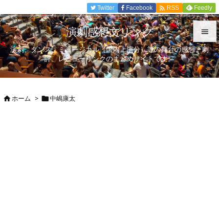

Twitter
Facebook
Feedly
RSS
演劇感想文リンク

演劇、ダンス、ミュージカル（国内上演分）等の舞台の感想、劇

評、レビューリンクのまとめサイトです。
メニュ

サイド
ホーム
>
中嶋康太



前へ

次へ

検索