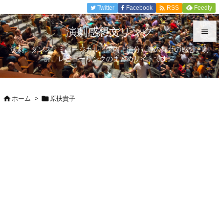

Twitter
Facebook
Feedly
RSS
演劇感想文リンク

演劇、ダンス、ミュージカル（国内上演分）等の舞台の感想、劇

評、レビューリンクのまとめサイトです。
メニュ

サイド
ホーム
>
原扶貴子



前へ

次へ

検索