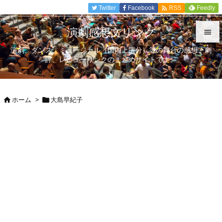

Twitter
Facebook
Feedly
RSS
演劇感想文リンク

演劇、ダンス、ミュージカル（国内上演分）等の舞台の感想、劇

評、レビューリンクのまとめサイトです。
メニュ

サイド
ホーム
>
大島早紀子



前へ

次へ

検索