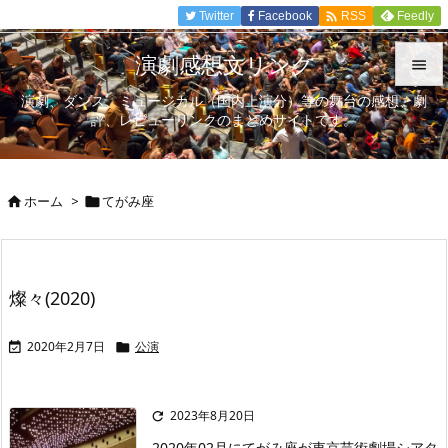

Twitter
Facebook
Feedly
RSS
演劇感想文リンク

演劇、ダンス、ミュージカル（国内上演分）等の舞台の感想、劇

評、レビューリンクのまとめサイトです。
メニュ

サイド
ホーム
>
てがみ座



前へ

次へ
燦々(2020)

検索
2020年2月7日
公演


2023年8月20日

2020年02月にてがみ座が東京芸術劇場シアタ