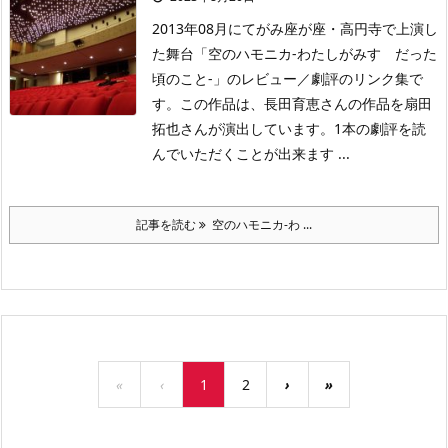
2013年08月にてがみ座が座・高円寺で上演し
た舞台「空のハモニカ-わたしがみすゞだった
頃のこと-」のレビュー／劇評のリンク集で
す。この作品は、長田育恵さんの作品を扇田
拓也さんが演出しています。1本の劇評を読
んでいただくことが出来ます ...
記事を読む
空のハモニカ-わ ...
«
‹
1
2
›
»