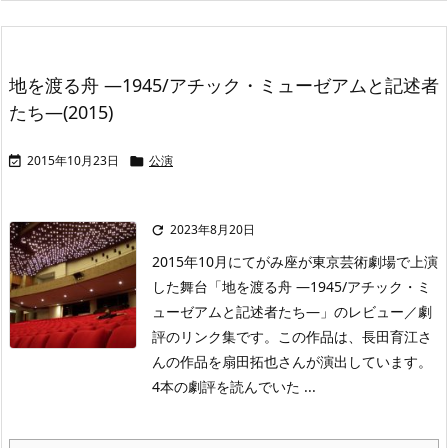
地を渡る舟 —1945/アチック・ミューゼアムと記述者
たち—(2015)
2015年10月23日
公演


2023年8月20日

2015年10月にてがみ座が東京芸術劇場で上演
した舞台「地を渡る舟 —1945/アチック・ミ
ューゼアムと記述者たち—」のレビュー／劇
評のリンク集です。この作品は、長田育江さ
んの作品を扇田拓也さんが演出しています。
4本の劇評を読んでいた ...